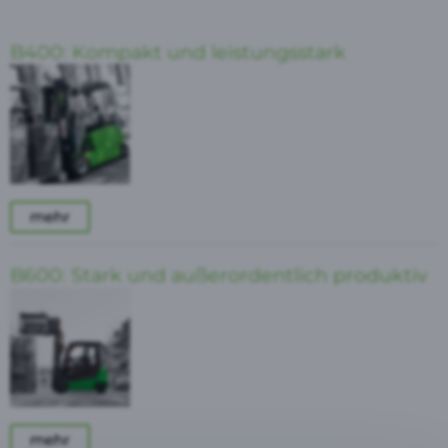
B400: Kompakt und leistungsstark
mehr
B600: Stark und außerordentlich produktiv
mehr