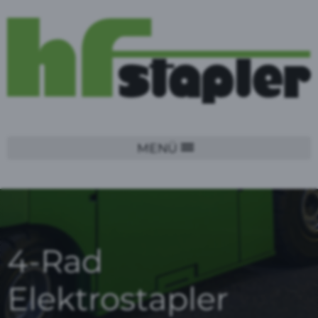
MENÜ
4-Rad
Elektrostapler