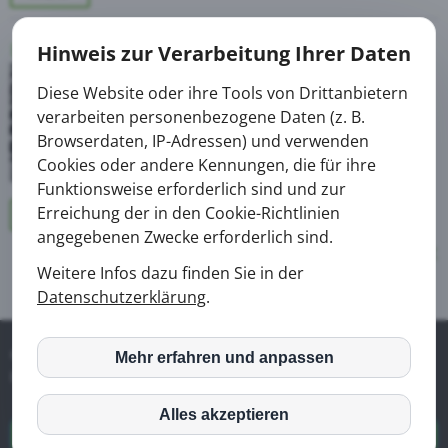
B800: Kraft und Qualität
Hinweis zur Verarbeitung Ihrer Daten
Diese Website oder ihre Tools von Drittanbietern
verarbeiten personenbezogene Daten (z. B.
Browserdaten, IP-Adressen) und verwenden
Cookies oder andere Kennungen, die für ihre
Funktionsweise erforderlich sind und zur
Erreichung der in den Cookie-Richtlinien
mehr
angegebenen Zwecke erforderlich sind.
Zurück zur CESAB Übersicht
Weitere Infos dazu finden Sie in der
Datenschutzerklärung
.
© 2026 Henzler Fördertechnik GmbH |
Home
|
Mehr erfahren und anpassen
inCMS
Impressum
|
Datenschutz
Alles akzeptieren
Youtube
Datenschutzeinstellungen anpassen