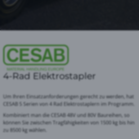
4-Rad Elektrostapler
Um Ihren Einsatzanforderungen gerecht zu werden, hat
CESAB 5 Serien von 4 Rad Elektrostaplern im Programm.
Kombiniert man die CESAB 48V und 80V Baureihen, so
können Sie zwischen Tragfähigkeiten von 1500 kg bis hin
zu 8500 kg wählen.