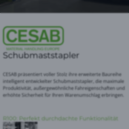
Schubmaststapler
CESAB präsentiert voller Stolz ihre erweiterte Baureihe
intelligent entwickelter Schubmaststapler, die maximale
Produktivität, außergewöhnliche Fahreigenschaften und
erhöhte Sicherheit für Ihren Warenumschlag erbringen.
R100: Perfekt durchdachte Funktionalität