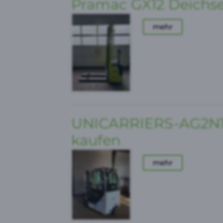
Pramac GX12 Deichse
mehr
UNICARRIERS-AG2N1L
kaufen
mehr