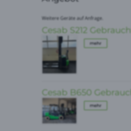
Weitere Geräte auf Anfrage.
Cesab S212 Gebrauc
mehr
Cesab B650 Gebrauch
mehr