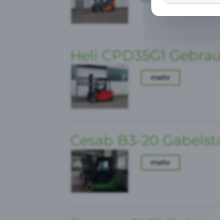
Yout
Heli CPD35G1 Gebrau
Mato
mehr
Goog
Auswahl akz
Cesab B3-20 Gabelst
mehr