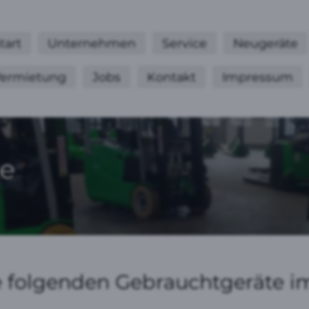
tart
Unternehmen
Service
Neugeräte
ermietung
Jobs
Kontakt
Impressum
te
ie folgenden Gebrauchtgeräte i