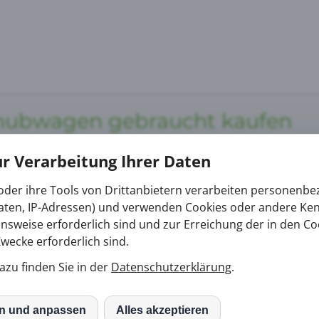
hubwagen gebraucht kaufen
r Verarbeitung Ihrer Daten
oder ihre Tools von Drittanbietern verarbeiten personenb
daten, IP-Adressen) und verwenden Cookies oder andere Ke
onsweise erforderlich sind und zur Erreichung der in den Co
ecke erforderlich sind.
azu finden Sie in der
Datenschutzerklärung
.
cht Gabelstapler kaufen
en und anpassen
Alles akzeptieren
S