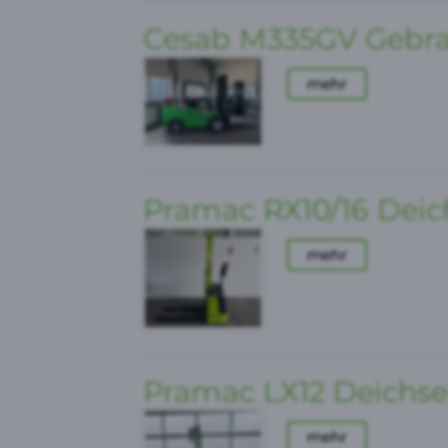
Cesab M335GV Gebrau
mehr
Pramac RX10/16 Deic
mehr
Pramac LX12 Deichse
mehr