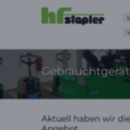
S
V
Gebrauchtgerä
Aktuell haben wir d
Angebot