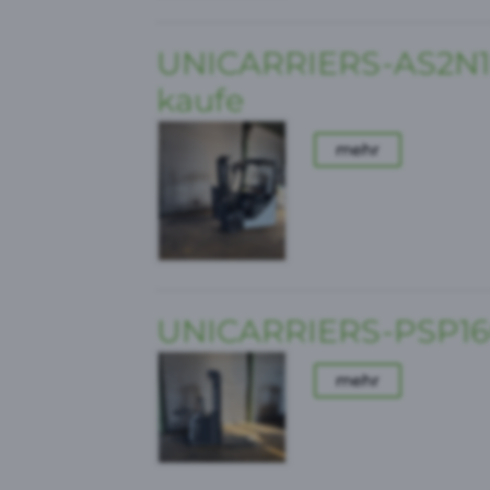
UNICARRIERS-AS2N1L
kaufe
mehr
UNICARRIERS-PSP160
mehr