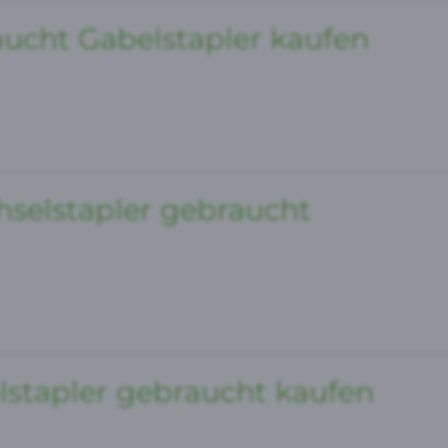
cht Gabelstapler kaufen
hselstapler gebraucht
lstapler gebraucht kaufen