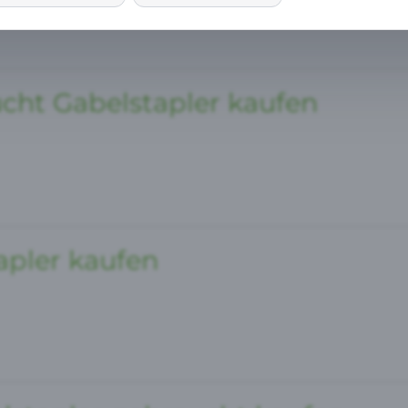
ube
cht Gabelstapler kaufen
mo (Piwik)
leMaps anzeigen
eptieren
apler kaufen