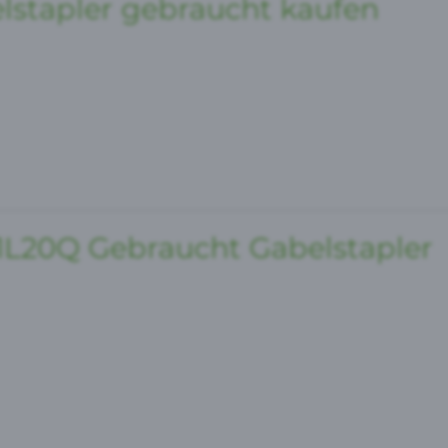
lstapler gebraucht kaufen
20Q Gebraucht Gabelstapler